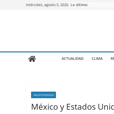
Saltar
miércoles, agosto 5, 2026
Lo último:
al
contenido
ACTUALIDAD
CLIMA
R
UNCATEGORIZED
México y Estados Unid