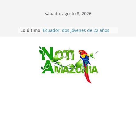
sábado, agosto 8, 2026
Napo: presunto sicariato en cantón
Lo último:
Archidona
Ecuador: dos jóvenes de 22 años
desaparecidos fueron encontrados
muertos en Puerto lopez
Saltar
Sentencian a 34 años de prisión a
implicados en caso de Alison,
oriunda de Tena
Vozinha, el arquero sensación de
cabo Verde, ya llegó para
incorporarse a Colo Colo de Chile
Pastaza: la parroquia Diez de
Agosto eligió a su nueva reina por
su aniversario