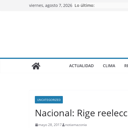
Saltar
viernes, agosto 7, 2026
Lo último:
al
contenido
ACTUALIDAD
CLIMA
R
UNCATEGORIZED
Nacional: Rige reelecc
mayo 28, 2017
notiamazonia