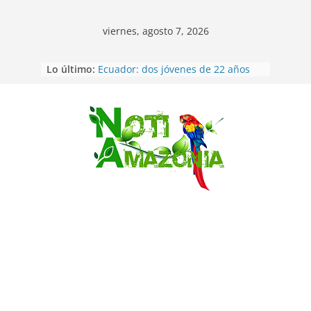
viernes, agosto 7, 2026
Lo último:
Ecuador: dos jóvenes de 22 años
desaparecidos fueron encontrados
muertos en Puerto lopez
Sentencian a 34 años de prisión a
implicados en caso de Alison,
Saltar
oriunda de Tena
Vozinha, el arquero sensación de
cabo Verde, ya llegó para
incorporarse a Colo Colo de Chile
Pastaza: la parroquia Diez de
Agosto eligió a su nueva reina por
su aniversario
La “deuda de sueño”: una alerta
sobre los efectos de dormir mal en
la salud física y mental