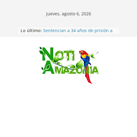
jueves, agosto 6, 2026
Lo último:
Sentencian a 34 años de prisión a
implicados en caso de Alison,
oriunda de Tena
Vozinha, el arquero sensación de
cabo Verde, ya llegó para
Saltar
incorporarse a Colo Colo de Chile
Pastaza: la parroquia Diez de
Agosto eligió a su nueva reina por
su aniversario
La “deuda de sueño”: una alerta
sobre los efectos de dormir mal en
la salud física y mental
Pastaza: Puyo será sede
del XII Foro Social Panamazónico, d
e pueblos indígenas y sociedad
civil por la defensa de la Amazonía