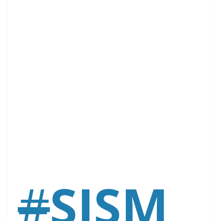
#
SISM