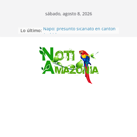
sábado, agosto 8, 2026
Lo último:
Napo: presunto sicariato en cantón
Archidona
Ecuador: dos jóvenes de 22 años
desaparecidos fueron encontrados
muertos en Puerto lopez
Saltar
Sentencian a 34 años de prisión a
implicados en caso de Alison,
oriunda de Tena
Vozinha, el arquero sensación de
cabo Verde, ya llegó para
incorporarse a Colo Colo de Chile
Pastaza: la parroquia Diez de
Agosto eligió a su nueva reina por
su aniversario