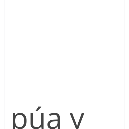
púa y