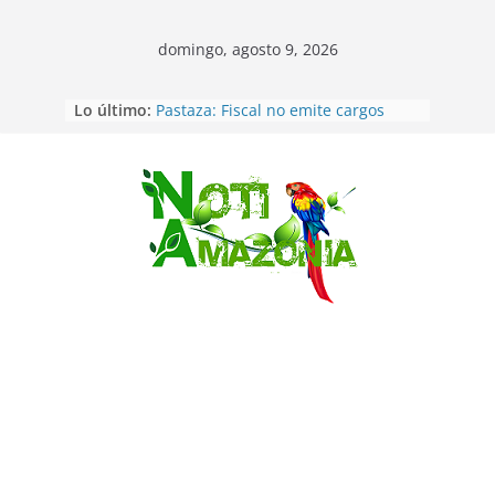
domingo, agosto 9, 2026
Lo último:
Pastaza: Fiscal no emite cargos
contra hombre de 50años que
mantenía relacion de «noviazgo»
con una menor de10 años en
frontera sur
Saltar
Napo: presunto sicariato en cantón
Archidona
Ecuador: dos jóvenes de 22 años
desaparecidos fueron encontrados
muertos en Puerto lopez
Sentencian a 34 años de prisión a
implicados en caso de Alison,
oriunda de Tena
Vozinha, el arquero sensación de
cabo Verde, ya llegó para
incorporarse a Colo Colo de Chile