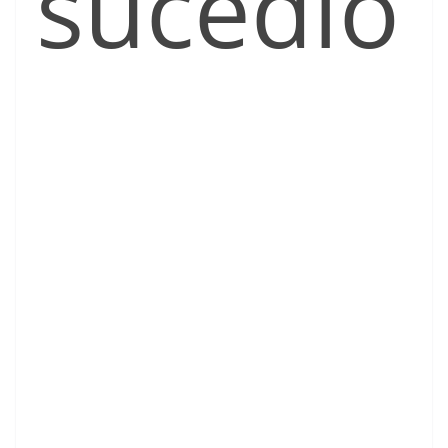
sucedió