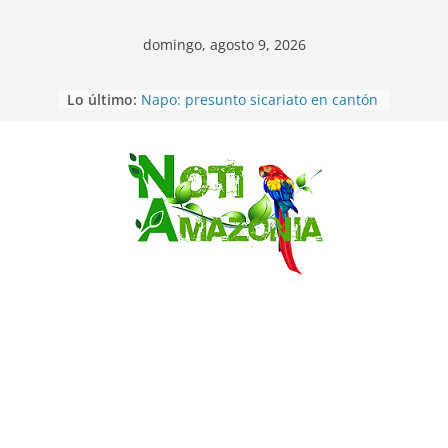
domingo, agosto 9, 2026
Pastaza: Fiscal no emite cargos
Lo último:
contra hombre de 50años que
mantenía relacion de «noviazgo»
con una menor de10 años en
frontera sur
Napo: presunto sicariato en cantón
Saltar
Archidona
Ecuador: dos jóvenes de 22 años
desaparecidos fueron encontrados
muertos en Puerto lopez
Sentencian a 34 años de prisión a
implicados en caso de Alison,
oriunda de Tena
Vozinha, el arquero sensación de
cabo Verde, ya llegó para
incorporarse a Colo Colo de Chile