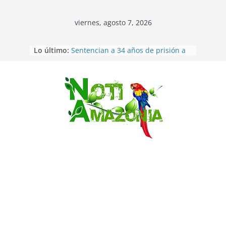
viernes, agosto 7, 2026
Lo último:
Sentencian a 34 años de prisión a
implicados en caso de Alison,
oriunda de Tena
Vozinha, el arquero sensación de
cabo Verde, ya llegó para
Saltar
incorporarse a Colo Colo de Chile
Pastaza: la parroquia Diez de
Agosto eligió a su nueva reina por
su aniversario
La “deuda de sueño”: una alerta
sobre los efectos de dormir mal en
la salud física y mental
Ecuador: dos jóvenes de 22 años
desaparecidos fueron encontrados
muertos en Puerto lopez