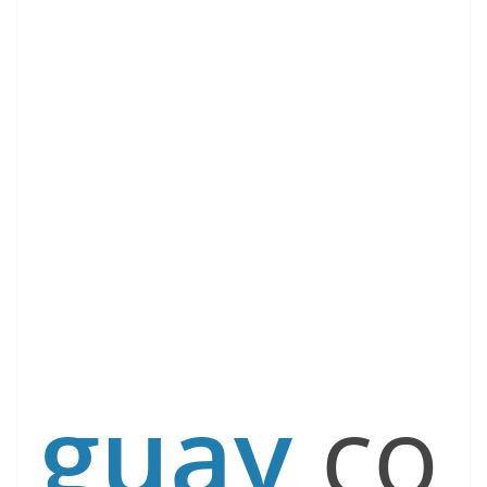
guay
co