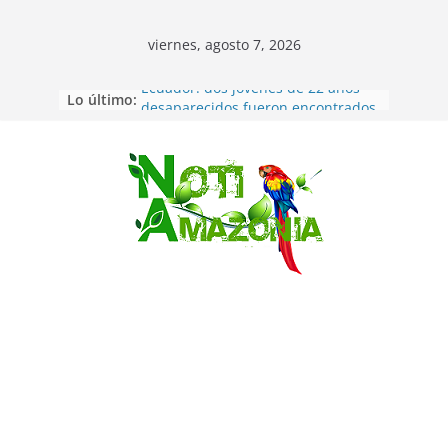
viernes, agosto 7, 2026
Lo último:
Ecuador: dos jóvenes de 22 años
desaparecidos fueron encontrados
muertos en Puerto lopez
Sentencian a 34 años de prisión a
implicados en caso de Alison,
Saltar
oriunda de Tena
Vozinha, el arquero sensación de
cabo Verde, ya llegó para
incorporarse a Colo Colo de Chile
Pastaza: la parroquia Diez de
Agosto eligió a su nueva reina por
su aniversario
La “deuda de sueño”: una alerta
sobre los efectos de dormir mal en
la salud física y mental