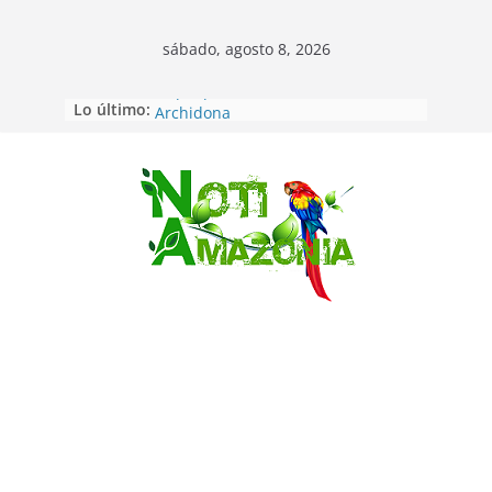
sábado, agosto 8, 2026
Lo último:
Napo: presunto sicariato en cantón
Archidona
Ecuador: dos jóvenes de 22 años
desaparecidos fueron encontrados
muertos en Puerto lopez
Saltar
Sentencian a 34 años de prisión a
implicados en caso de Alison,
oriunda de Tena
Vozinha, el arquero sensación de
cabo Verde, ya llegó para
incorporarse a Colo Colo de Chile
Pastaza: la parroquia Diez de
Agosto eligió a su nueva reina por
su aniversario