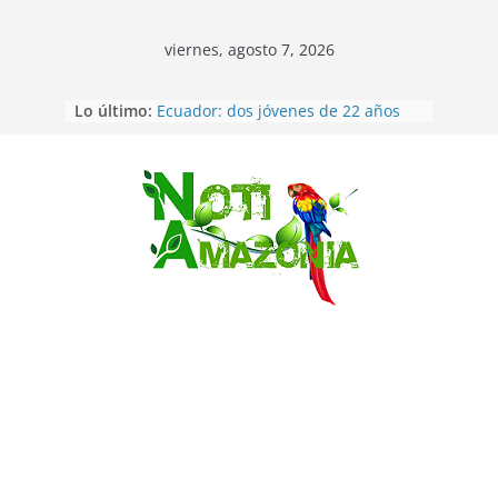
viernes, agosto 7, 2026
Lo último:
Ecuador: dos jóvenes de 22 años
desaparecidos fueron encontrados
muertos en Puerto lopez
Sentencian a 34 años de prisión a
implicados en caso de Alison,
Saltar
oriunda de Tena
Vozinha, el arquero sensación de
cabo Verde, ya llegó para
incorporarse a Colo Colo de Chile
Pastaza: la parroquia Diez de
Agosto eligió a su nueva reina por
su aniversario
La “deuda de sueño”: una alerta
sobre los efectos de dormir mal en
la salud física y mental