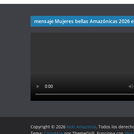
mensaje Mujeres bellas Amazónicas 2026 
Copyright © 2026
Noti Amazonía
. Todos los derech
Tema:
ColorMag
por ThemeGrill. Funciona con
Wor