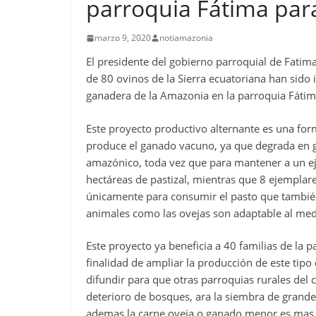
parroquia Fátima par
marzo 9, 2020
notiamazonia
El presidente del gobierno parroquial de Fati
de 80 ovinos de la Sierra ecuatoriana han sido
ganadera de la Amazonia en la parroquia Fátim
Este proyecto productivo alternante es una for
produce el ganado vacuno, ya que degrada en gr
amazónico, toda vez que para mantener a un e
hectáreas de pastizal, mientras que 8 ejemplar
únicamente para consumir el pasto que también 
animales como las ovejas son adaptable al me
Este proyecto ya beneficia a 40 familias de la p
finalidad de ampliar la producción de este tip
difundir para que otras parroquias rurales del 
deterioro de bosques, ara la siembra de grand
ademas la carne oveja o ganado menor es mas n