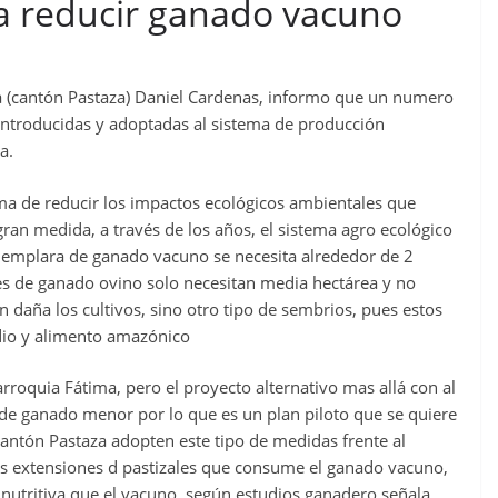
a reducir ganado vacuno
ma (cantón Pastaza) Daniel Cardenas, informo que un numero
 introducidas y adoptadas al sistema de producción
a.
ma de reducir los impactos ecológicos ambientales que
an medida, a través de los años, el sistema agro ecológico
jemplara de ganado vacuno se necesita alrededor de 2
es de ganado ovino solo necesitan media hectárea y no
daña los cultivos, sino otro tipo de sembrios, pues estos
dio y alimento amazónico
arroquia Fátima, pero el proyecto alternativo mas allá con al
o de ganado menor por lo que es un plan piloto que se quiere
cantón Pastaza adopten este tipo de medidas frente al
es extensiones d pastizales que consume el ganado vacuno,
utritiva que el vacuno, según estudios ganadero,señala