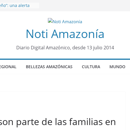
ño”: una alerta
s de dormir mal en
 mental
venes de 22 años
Noti Amazonía
ueron encontrados
to lopez
años de prisión a
so de Alison,
Diario Digital Amazónico, desde 13 julio 2014
ero sensación de
legó para
EGIONAL
BELLEZAS AMAZÓNICAS
CULTURA
MUNDO
olo Colo de Chile
oquia Diez de
su nueva reina por
son parte de las familias en