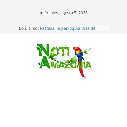
miércoles, agosto 5, 2026
Vozinha, el arquero sensación de
Lo último:
cabo Verde, ya llegó para
incorporarse a Colo Colo de Chile
Pastaza: la parroquia Diez de
Agosto eligió a su nueva reina por
Saltar
su aniversario
La “deuda de sueño”: una alerta
sobre los efectos de dormir mal en
la salud física y mental
Pastaza: Puyo será sede
del XII Foro Social Panamazónico, d
e pueblos indígenas y sociedad
civil por la defensa de la Amazonía
Morona Santiago: Prefectura
realiza brigadas al interior selvático
en el cantón Taisha