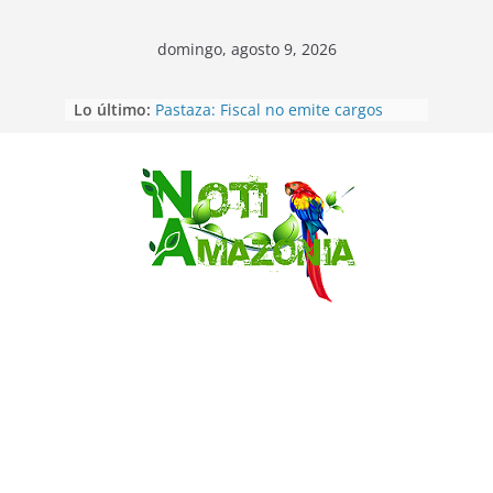
domingo, agosto 9, 2026
Lo último:
Pastaza: Fiscal no emite cargos
contra hombre de 50años que
mantenía relacion de «noviazgo»
con una menor de10 años en
frontera sur
Saltar
Napo: presunto sicariato en cantón
Archidona
Ecuador: dos jóvenes de 22 años
desaparecidos fueron encontrados
muertos en Puerto lopez
Sentencian a 34 años de prisión a
implicados en caso de Alison,
oriunda de Tena
Vozinha, el arquero sensación de
cabo Verde, ya llegó para
incorporarse a Colo Colo de Chile