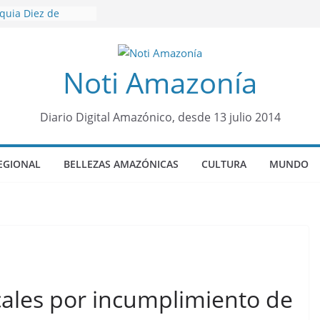
oquia Diez de
su nueva reina por
icariato en cantón
Noti Amazonía
venes de 22 años
ueron encontrados
to lopez
Diario Digital Amazónico, desde 13 julio 2014
años de prisión a
so de Alison,
EGIONAL
BELLEZAS AMAZÓNICAS
CULTURA
MUNDO
ero sensación de
legó para
olo Colo de Chile
cales por incumplimiento de