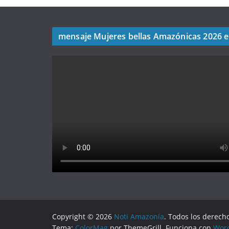
mensaje Mujeres bellas Amazónicas 2026 
Copyright © 2026
Noti Amazonía
. Todos los derech
Tema:
ColorMag
por ThemeGrill. Funciona con
Wor