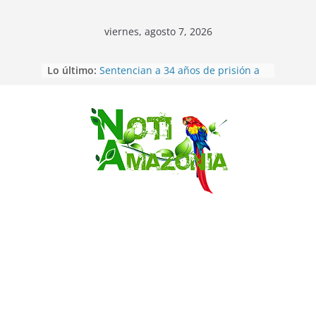
viernes, agosto 7, 2026
Ecuador: dos jóvenes de 22 años
Lo último:
desaparecidos fueron encontrados
muertos en Puerto lopez
Sentencian a 34 años de prisión a
implicados en caso de Alison,
oriunda de Tena
Saltar
Vozinha, el arquero sensación de
cabo Verde, ya llegó para
incorporarse a Colo Colo de Chile
Pastaza: la parroquia Diez de
Agosto eligió a su nueva reina por
su aniversario
La “deuda de sueño”: una alerta
sobre los efectos de dormir mal en
la salud física y mental