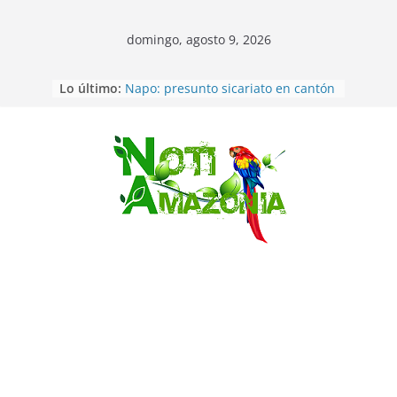
domingo, agosto 9, 2026
Pastaza: Fiscal no emite cargos
Lo último:
contra hombre de 50años que
mantenía relacion de «noviazgo»
con una menor de10 años en
frontera sur
Saltar
Napo: presunto sicariato en cantón
Archidona
Ecuador: dos jóvenes de 22 años
desaparecidos fueron encontrados
muertos en Puerto lopez
Sentencian a 34 años de prisión a
implicados en caso de Alison,
oriunda de Tena
Vozinha, el arquero sensación de
cabo Verde, ya llegó para
incorporarse a Colo Colo de Chile