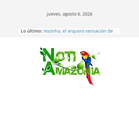
jueves, agosto 6, 2026
Sentencian a 34 años de prisión a
Lo último:
implicados en caso de Alison,
oriunda de Tena
Vozinha, el arquero sensación de
cabo Verde, ya llegó para
incorporarse a Colo Colo de Chile
Saltar
Pastaza: la parroquia Diez de
Agosto eligió a su nueva reina por
su aniversario
La “deuda de sueño”: una alerta
sobre los efectos de dormir mal en
la salud física y mental
Pastaza: Puyo será sede
del XII Foro Social Panamazónico, d
e pueblos indígenas y sociedad
civil por la defensa de la Amazonía