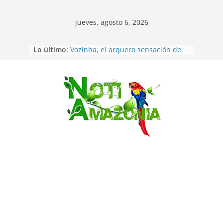
jueves, agosto 6, 2026
Sentencian a 34 años de prisión a
Lo último:
implicados en caso de Alison,
oriunda de Tena
Vozinha, el arquero sensación de
cabo Verde, ya llegó para
incorporarse a Colo Colo de Chile
Saltar
Pastaza: la parroquia Diez de
Agosto eligió a su nueva reina por
su aniversario
La “deuda de sueño”: una alerta
sobre los efectos de dormir mal en
la salud física y mental
Pastaza: Puyo será sede
del XII Foro Social Panamazónico, d
e pueblos indígenas y sociedad
civil por la defensa de la Amazonía