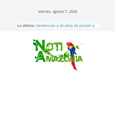
viernes, agosto 7, 2026
Ecuador: dos jóvenes de 22 años
Lo último:
desaparecidos fueron encontrados
muertos en Puerto lopez
Sentencian a 34 años de prisión a
implicados en caso de Alison,
oriunda de Tena
Saltar
Vozinha, el arquero sensación de
cabo Verde, ya llegó para
incorporarse a Colo Colo de Chile
Pastaza: la parroquia Diez de
Agosto eligió a su nueva reina por
su aniversario
La “deuda de sueño”: una alerta
sobre los efectos de dormir mal en
la salud física y mental