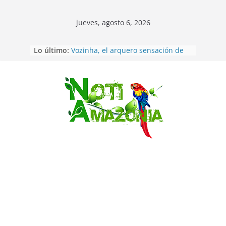
jueves, agosto 6, 2026
Sentencian a 34 años de prisión a
Lo último:
implicados en caso de Alison,
oriunda de Tena
Vozinha, el arquero sensación de
cabo Verde, ya llegó para
incorporarse a Colo Colo de Chile
Saltar
Pastaza: la parroquia Diez de
Agosto eligió a su nueva reina por
su aniversario
La “deuda de sueño”: una alerta
sobre los efectos de dormir mal en
la salud física y mental
Pastaza: Puyo será sede
del XII Foro Social Panamazónico, d
e pueblos indígenas y sociedad
civil por la defensa de la Amazonía