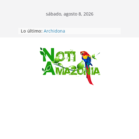
sábado, agosto 8, 2026
Lo último:
Napo: presunto sicariato en cantón
Archidona
Ecuador: dos jóvenes de 22 años
desaparecidos fueron encontrados
muertos en Puerto lopez
Saltar
Sentencian a 34 años de prisión a
implicados en caso de Alison,
oriunda de Tena
Vozinha, el arquero sensación de
cabo Verde, ya llegó para
incorporarse a Colo Colo de Chile
Pastaza: la parroquia Diez de
Agosto eligió a su nueva reina por
su aniversario