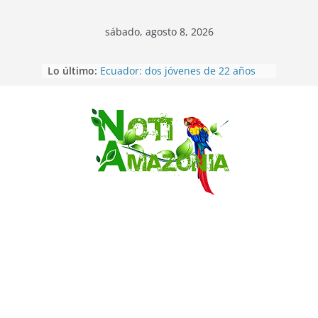
sábado, agosto 8, 2026
Napo: presunto sicariato en cantón
Lo último:
Archidona
Ecuador: dos jóvenes de 22 años
desaparecidos fueron encontrados
muertos en Puerto lopez
Sentencian a 34 años de prisión a
Saltar
implicados en caso de Alison,
oriunda de Tena
Vozinha, el arquero sensación de
cabo Verde, ya llegó para
incorporarse a Colo Colo de Chile
Pastaza: la parroquia Diez de
Agosto eligió a su nueva reina por
su aniversario