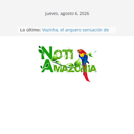
jueves, agosto 6, 2026
Sentencian a 34 años de prisión a
Lo último:
implicados en caso de Alison,
oriunda de Tena
Vozinha, el arquero sensación de
cabo Verde, ya llegó para
Saltar
incorporarse a Colo Colo de Chile
Pastaza: la parroquia Diez de
Agosto eligió a su nueva reina por
su aniversario
La “deuda de sueño”: una alerta
sobre los efectos de dormir mal en
la salud física y mental
Pastaza: Puyo será sede
del XII Foro Social Panamazónico, d
e pueblos indígenas y sociedad
civil por la defensa de la Amazonía