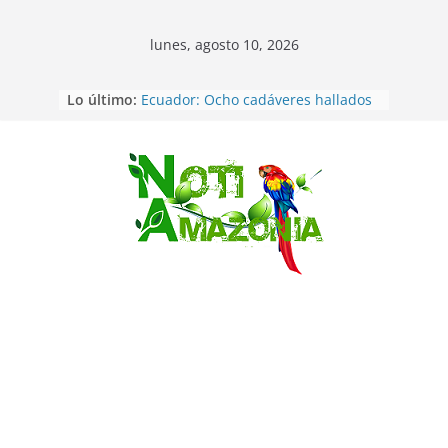
lunes, agosto 10, 2026
Ecuador: dos jóvenes de 22 años
Lo último:
desaparecidos fueron encontrados
muertos en Puerto lopez
Ecuador: Ocho cadáveres hallados
en fosas comunes en Pucará
Saltar
Pastaza: Feria de la Diez de agosto
atrajo a miles de personas en la
edición 2026 (video)
Pastaza: Fiscal no emite cargos
contra hombre de 50años que
mantenía relacion de «noviazgo»
con una menor de10 años en
frontera sur
Napo: presunto sicariato en cantón
Archidona