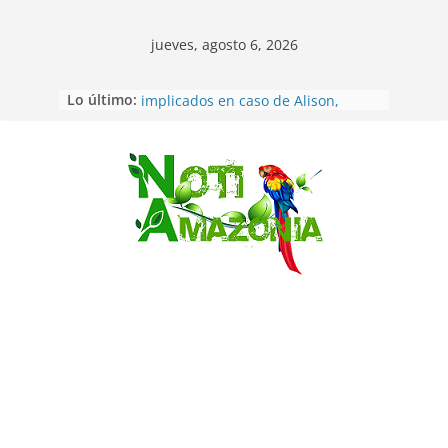
jueves, agosto 6, 2026
Lo último:
Sentencian a 34 años de prisión a
implicados en caso de Alison,
oriunda de Tena
Vozinha, el arquero sensación de
cabo Verde, ya llegó para
Saltar
incorporarse a Colo Colo de Chile
Pastaza: la parroquia Diez de
Agosto eligió a su nueva reina por
su aniversario
La “deuda de sueño”: una alerta
sobre los efectos de dormir mal en
la salud física y mental
Pastaza: Puyo será sede
del XII Foro Social Panamazónico, d
e pueblos indígenas y sociedad
civil por la defensa de la Amazonía