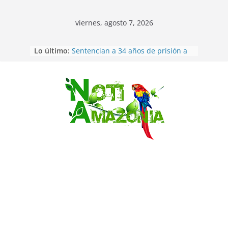
viernes, agosto 7, 2026
Ecuador: dos jóvenes de 22 años
Lo último:
desaparecidos fueron encontrados
muertos en Puerto lopez
Sentencian a 34 años de prisión a
implicados en caso de Alison,
Saltar
oriunda de Tena
Vozinha, el arquero sensación de
cabo Verde, ya llegó para
incorporarse a Colo Colo de Chile
Pastaza: la parroquia Diez de
Agosto eligió a su nueva reina por
su aniversario
La “deuda de sueño”: una alerta
sobre los efectos de dormir mal en
la salud física y mental