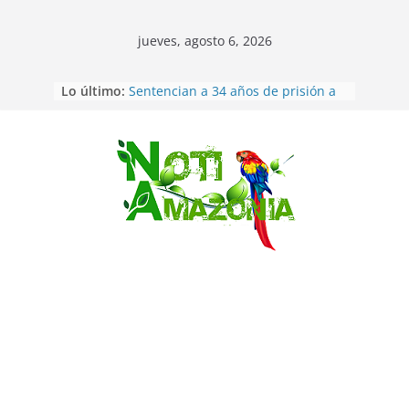
jueves, agosto 6, 2026
Lo último:
Sentencian a 34 años de prisión a
implicados en caso de Alison,
oriunda de Tena
Vozinha, el arquero sensación de
cabo Verde, ya llegó para
Saltar
incorporarse a Colo Colo de Chile
Pastaza: la parroquia Diez de
Agosto eligió a su nueva reina por
su aniversario
La “deuda de sueño”: una alerta
sobre los efectos de dormir mal en
la salud física y mental
Pastaza: Puyo será sede
del XII Foro Social Panamazónico, d
e pueblos indígenas y sociedad
civil por la defensa de la Amazonía