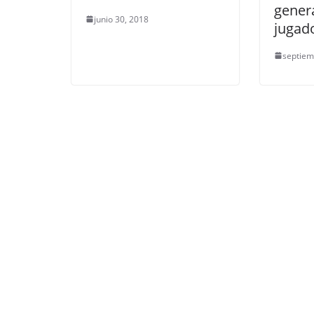
gener
junio 30, 2018
jugad
septiem