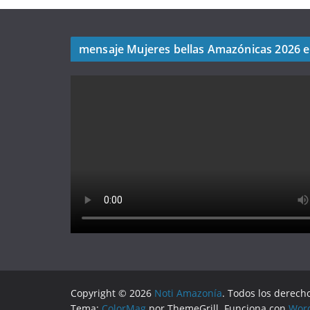
mensaje Mujeres bellas Amazónicas 2026 
Copyright © 2026
Noti Amazonía
. Todos los derech
Tema:
ColorMag
por ThemeGrill. Funciona con
Wor