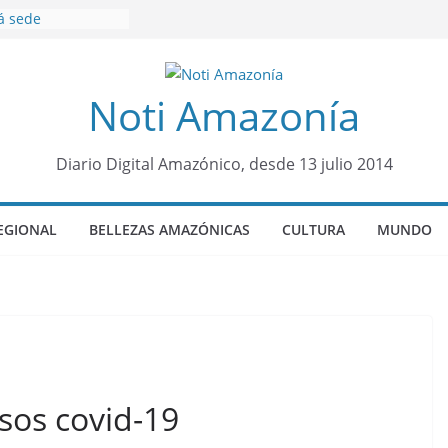
á sede
al Panamazónico, d
nas y sociedad
nsa de la Amazonía
Noti Amazonía
ños de prisión a
o de Alison,
ro sensación de
Diario Digital Amazónico, desde 13 julio 2014
egó para
lo Colo de Chile
quia Diez de
EGIONAL
BELLEZAS AMAZÓNICAS
CULTURA
MUNDO
u nueva reina por
o”: una alerta
 de dormir mal en
mental
sos covid-19