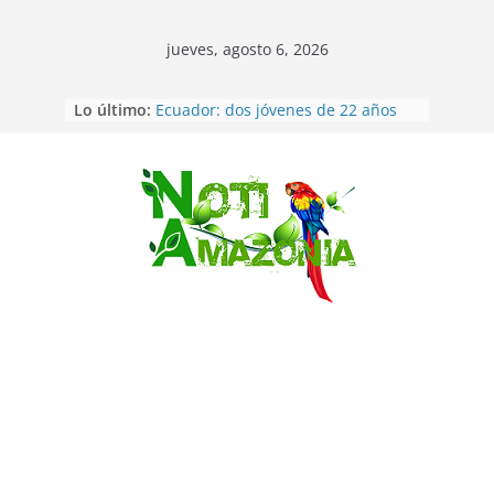
jueves, agosto 6, 2026
Lo último:
Ecuador: dos jóvenes de 22 años
desaparecidos fueron encontrados
muertos en Puerto lopez
Sentencian a 34 años de prisión a
implicados en caso de Alison,
Saltar
oriunda de Tena
Vozinha, el arquero sensación de
cabo Verde, ya llegó para
incorporarse a Colo Colo de Chile
Pastaza: la parroquia Diez de
Agosto eligió a su nueva reina por
su aniversario
La “deuda de sueño”: una alerta
sobre los efectos de dormir mal en
la salud física y mental