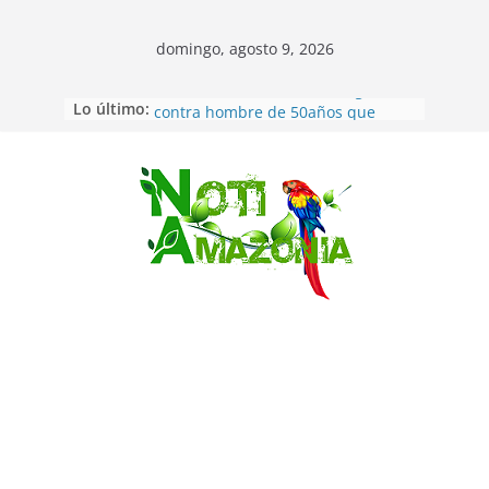
domingo, agosto 9, 2026
Lo último:
Pastaza: Fiscal no emite cargos
contra hombre de 50años que
mantenía relacion de «noviazgo»
con una menor de10 años en
frontera sur
Saltar
Napo: presunto sicariato en cantón
Archidona
Ecuador: dos jóvenes de 22 años
desaparecidos fueron encontrados
muertos en Puerto lopez
Sentencian a 34 años de prisión a
implicados en caso de Alison,
oriunda de Tena
Vozinha, el arquero sensación de
cabo Verde, ya llegó para
incorporarse a Colo Colo de Chile