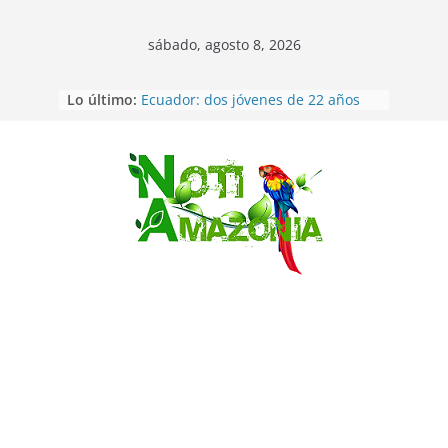
sábado, agosto 8, 2026
Napo: presunto sicariato en cantón
Lo último:
Archidona
Ecuador: dos jóvenes de 22 años
desaparecidos fueron encontrados
muertos en Puerto lopez
Saltar
Sentencian a 34 años de prisión a
implicados en caso de Alison,
oriunda de Tena
Vozinha, el arquero sensación de
cabo Verde, ya llegó para
incorporarse a Colo Colo de Chile
Pastaza: la parroquia Diez de
Agosto eligió a su nueva reina por
su aniversario