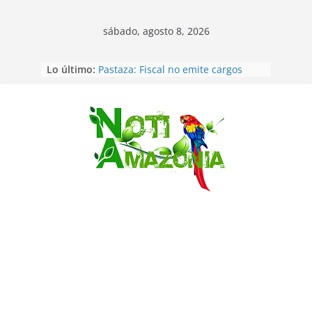
sábado, agosto 8, 2026
Vozinha, el arquero sensación de
Lo último:
cabo Verde, ya llegó para
incorporarse a Colo Colo de Chile
Pastaza: Fiscal no emite cargos
contra hombre de 50años que
mantenía relacion de «noviazgo»
Saltar
con una menor de10 años en
frontera sur
Napo: presunto sicariato en cantón
Archidona
Ecuador: dos jóvenes de 22 años
desaparecidos fueron encontrados
muertos en Puerto lopez
Sentencian a 34 años de prisión a
implicados en caso de Alison,
oriunda de Tena