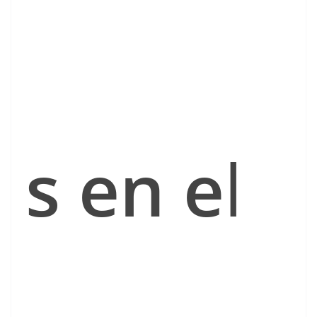
s en e
l