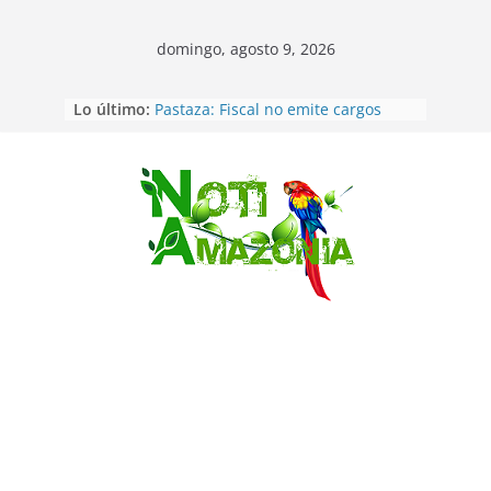
domingo, agosto 9, 2026
Lo último:
Pastaza: Fiscal no emite cargos
contra hombre de 50años que
mantenía relacion de «noviazgo»
con una menor de10 años en
frontera sur
Saltar
Napo: presunto sicariato en cantón
Archidona
Ecuador: dos jóvenes de 22 años
desaparecidos fueron encontrados
muertos en Puerto lopez
Sentencian a 34 años de prisión a
implicados en caso de Alison,
oriunda de Tena
Vozinha, el arquero sensación de
cabo Verde, ya llegó para
incorporarse a Colo Colo de Chile