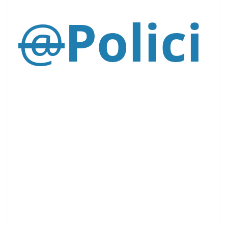
@
Polici