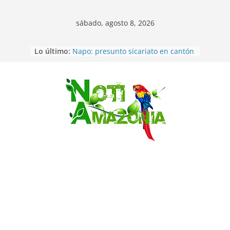
sábado, agosto 8, 2026
Lo último:
Napo: presunto sicariato en cantón
Archidona
Ecuador: dos jóvenes de 22 años
desaparecidos fueron encontrados
muertos en Puerto lopez
Saltar
Sentencian a 34 años de prisión a
implicados en caso de Alison,
oriunda de Tena
Vozinha, el arquero sensación de
cabo Verde, ya llegó para
incorporarse a Colo Colo de Chile
Pastaza: la parroquia Diez de
Agosto eligió a su nueva reina por
su aniversario