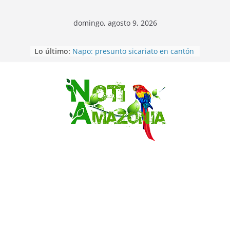
domingo, agosto 9, 2026
Pastaza: Fiscal no emite cargos
Lo último:
contra hombre de 50años que
mantenía relacion de «noviazgo»
con una menor de10 años en
frontera sur
Saltar
Napo: presunto sicariato en cantón
Archidona
Ecuador: dos jóvenes de 22 años
desaparecidos fueron encontrados
muertos en Puerto lopez
Sentencian a 34 años de prisión a
implicados en caso de Alison,
oriunda de Tena
Vozinha, el arquero sensación de
cabo Verde, ya llegó para
incorporarse a Colo Colo de Chile