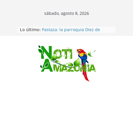
sábado, agosto 8, 2026
Lo último:
Pastaza: la parroquia Diez de
Agosto eligió a su nueva reina por
su aniversario
Napo: presunto sicariato en cantón
Archidona
Saltar
Ecuador: dos jóvenes de 22 años
desaparecidos fueron encontrados
muertos en Puerto lopez
Sentencian a 34 años de prisión a
implicados en caso de Alison,
oriunda de Tena
Vozinha, el arquero sensación de
cabo Verde, ya llegó para
incorporarse a Colo Colo de Chile