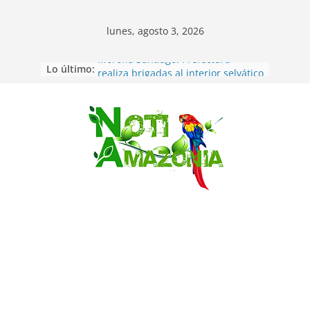
lunes, agosto 3, 2026
Lo último:
Morona Santiago: Prefectura
realiza brigadas al interior selvático
en el cantón Taisha
Pastaza. Hallan sin vida a
conductor que estuvo
Saltar
desaparecido, socio de la
cooperativa los Tayos, de Puyo.
(Opinión) Que pasa con el Rio Puyo
y la defensa indígena?
Terremoto de 7.1 sacude Japón
Pastaza:PROHIBIDO LIBAR Y
ORINAR EN LAS CALLES Y ACERAS
DE PUYO