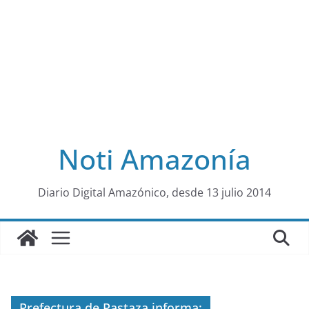
Noti Amazonía
al
Diario Digital Amazónico, desde 13 julio 2014
Prefectura de Pastaza informa: