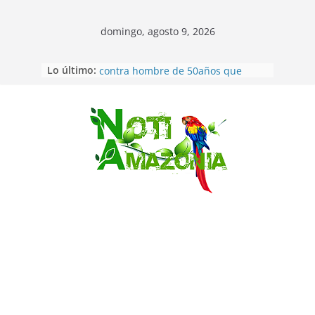
domingo, agosto 9, 2026
Lo último:
Pastaza: Fiscal no emite cargos
contra hombre de 50años que
mantenía relacion de «noviazgo»
con una menor de10 años en
frontera sur
Saltar
Napo: presunto sicariato en cantón
Archidona
Ecuador: dos jóvenes de 22 años
desaparecidos fueron encontrados
muertos en Puerto lopez
Sentencian a 34 años de prisión a
implicados en caso de Alison,
oriunda de Tena
Vozinha, el arquero sensación de
cabo Verde, ya llegó para
incorporarse a Colo Colo de Chile