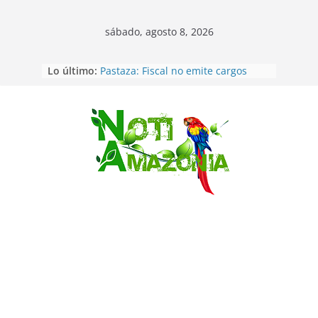
sábado, agosto 8, 2026
Lo último:
Pastaza: Fiscal no emite cargos
contra hombre de 50años que
mantenía relacion de «noviazgo»
con una menor de10 años en
frontera sur
Saltar
Napo: presunto sicariato en cantón
Archidona
Ecuador: dos jóvenes de 22 años
desaparecidos fueron encontrados
muertos en Puerto lopez
Sentencian a 34 años de prisión a
implicados en caso de Alison,
oriunda de Tena
Vozinha, el arquero sensación de
cabo Verde, ya llegó para
incorporarse a Colo Colo de Chile