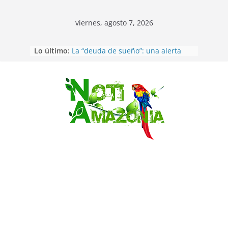
viernes, agosto 7, 2026
Lo último:
La “deuda de sueño”: una alerta
sobre los efectos de dormir mal en
la salud física y mental
Ecuador: dos jóvenes de 22 años
desaparecidos fueron encontrados
Saltar
muertos en Puerto lopez
Sentencian a 34 años de prisión a
implicados en caso de Alison,
oriunda de Tena
Vozinha, el arquero sensación de
cabo Verde, ya llegó para
incorporarse a Colo Colo de Chile
Pastaza: la parroquia Diez de
Agosto eligió a su nueva reina por
su aniversario