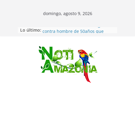
domingo, agosto 9, 2026
Lo último:
Pastaza: Fiscal no emite cargos
contra hombre de 50años que
mantenía relacion de «noviazgo»
con una menor de10 años en
frontera sur
Saltar
Napo: presunto sicariato en cantón
Archidona
Ecuador: dos jóvenes de 22 años
desaparecidos fueron encontrados
muertos en Puerto lopez
Sentencian a 34 años de prisión a
implicados en caso de Alison,
oriunda de Tena
Vozinha, el arquero sensación de
cabo Verde, ya llegó para
incorporarse a Colo Colo de Chile