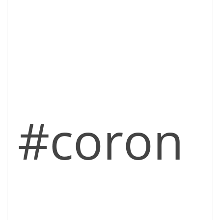
#coron