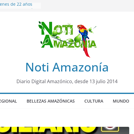
venes de 22 años
ueron encontrados
to lopez
años de prisión a
so de Alison,
uero sensación de
legó para
olo Colo de Chile
oquia Diez de
Noti Amazonía
su nueva reina por
ño”: una alerta
Diario Digital Amazónico, desde 13 julio 2014
s de dormir mal en
 mental
EGIONAL
BELLEZAS AMAZÓNICAS
CULTURA
MUNDO