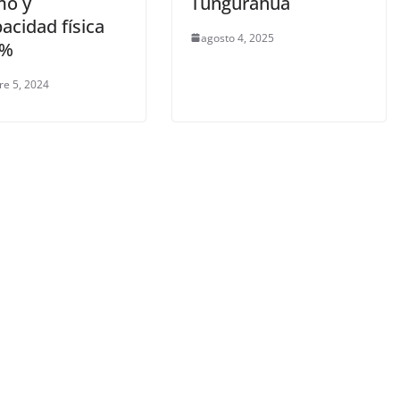
mo y
Tungurahua
acidad física
agosto 4, 2025
1%
re 5, 2024