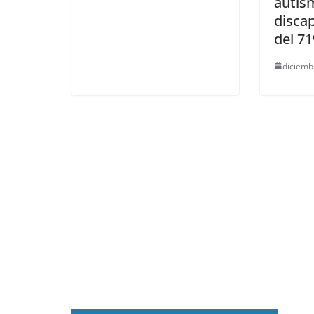
autis
discap
del 7
diciemb