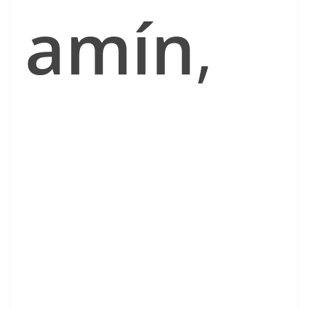
amín
,