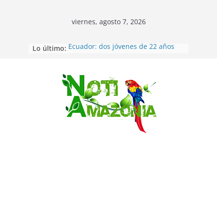
viernes, agosto 7, 2026
Lo último:
Ecuador: dos jóvenes de 22 años
desaparecidos fueron encontrados
muertos en Puerto lopez
Sentencian a 34 años de prisión a
implicados en caso de Alison,
Saltar
oriunda de Tena
Vozinha, el arquero sensación de
cabo Verde, ya llegó para
incorporarse a Colo Colo de Chile
Pastaza: la parroquia Diez de
Agosto eligió a su nueva reina por
su aniversario
La “deuda de sueño”: una alerta
sobre los efectos de dormir mal en
la salud física y mental