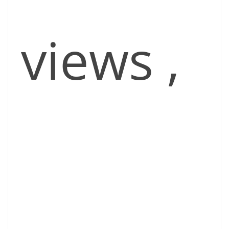
views
,