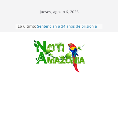
jueves, agosto 6, 2026
Lo último:
Sentencian a 34 años de prisión a
implicados en caso de Alison,
oriunda de Tena
Vozinha, el arquero sensación de
cabo Verde, ya llegó para
Saltar
incorporarse a Colo Colo de Chile
Pastaza: la parroquia Diez de
Agosto eligió a su nueva reina por
su aniversario
La “deuda de sueño”: una alerta
sobre los efectos de dormir mal en
la salud física y mental
Pastaza: Puyo será sede
del XII Foro Social Panamazónico, d
e pueblos indígenas y sociedad
civil por la defensa de la Amazonía