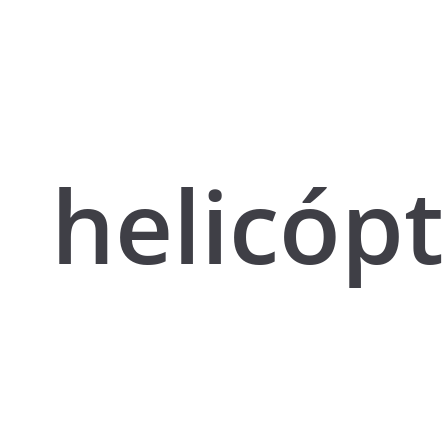
helicóp