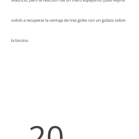
Mauricio, pero la reacción fue un mero espejismo, pues Reyna
volvió a recuperar la ventaja de tres goles con un golazo sobre
la bocina.
20