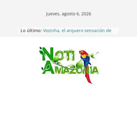
jueves, agosto 6, 2026
Sentencian a 34 años de prisión a
Lo último:
implicados en caso de Alison,
oriunda de Tena
Vozinha, el arquero sensación de
cabo Verde, ya llegó para
Saltar
incorporarse a Colo Colo de Chile
Pastaza: la parroquia Diez de
Agosto eligió a su nueva reina por
su aniversario
La “deuda de sueño”: una alerta
sobre los efectos de dormir mal en
la salud física y mental
Pastaza: Puyo será sede
del XII Foro Social Panamazónico, d
e pueblos indígenas y sociedad
civil por la defensa de la Amazonía