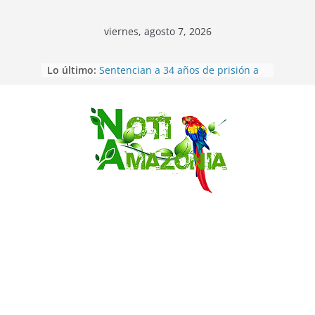
viernes, agosto 7, 2026
Ecuador: dos jóvenes de 22 años
Lo último:
desaparecidos fueron encontrados
muertos en Puerto lopez
Sentencian a 34 años de prisión a
implicados en caso de Alison,
Saltar
oriunda de Tena
Vozinha, el arquero sensación de
cabo Verde, ya llegó para
incorporarse a Colo Colo de Chile
Pastaza: la parroquia Diez de
Agosto eligió a su nueva reina por
su aniversario
La “deuda de sueño”: una alerta
sobre los efectos de dormir mal en
la salud física y mental