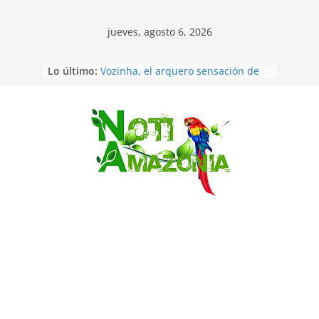
jueves, agosto 6, 2026
Sentencian a 34 años de prisión a
Lo último:
implicados en caso de Alison,
oriunda de Tena
Vozinha, el arquero sensación de
cabo Verde, ya llegó para
incorporarse a Colo Colo de Chile
Saltar
Pastaza: la parroquia Diez de
Agosto eligió a su nueva reina por
su aniversario
La “deuda de sueño”: una alerta
sobre los efectos de dormir mal en
la salud física y mental
Pastaza: Puyo será sede
del XII Foro Social Panamazónico, d
e pueblos indígenas y sociedad
civil por la defensa de la Amazonía