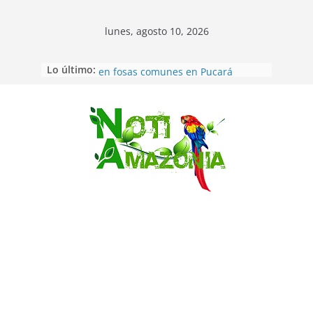
lunes, agosto 10, 2026
Lo último:
Ecuador: Ocho cadáveres hallados
en fosas comunes en Pucará
Pastaza: Feria de la Diez de agosto
atrajo a miles de personas en la
edición 2026 (video)
Saltar
Pastaza: Fiscal no emite cargos
contra hombre de 50años que
mantenía relacion de «noviazgo»
con una menor de10 años en
frontera sur
Napo: presunto sicariato en cantón
Archidona
Ecuador: dos jóvenes de 22 años
desaparecidos fueron encontrados
muertos en Puerto lopez