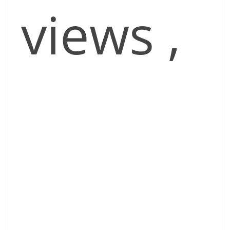
views
,